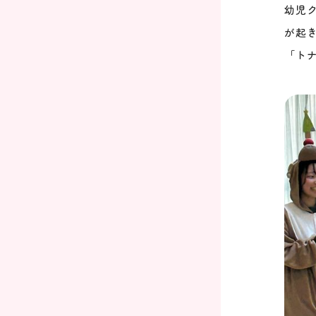
幼児
が起
「ト