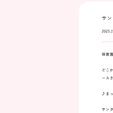
サン
2025.1
保育
どこ
ース
♪ま
サン