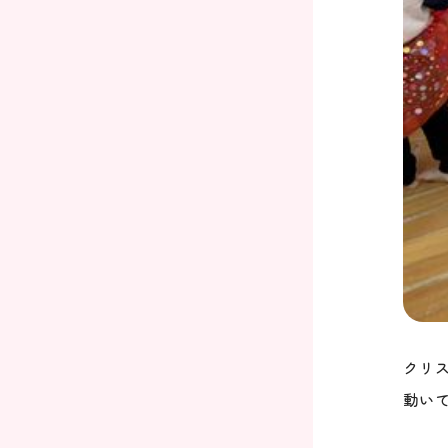
クリ
動い