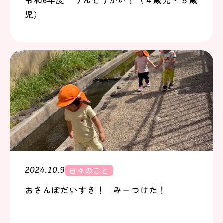
令和6年度 うんどうかい！（４歳児・５歳
児）
日々のこと
2024.10.9
おさんぽだいすき！ みーつけた！