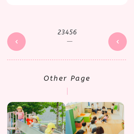
2
3
4
5
6
Other Page