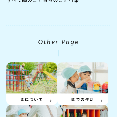
すべて
園のこと
日々のこと
行事
Other Page
園について
園での生活